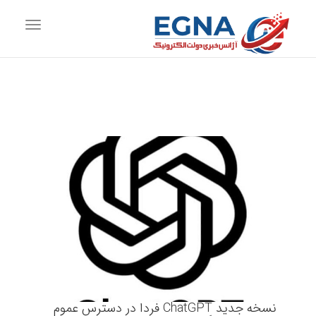
vigation
نسخه جدید ChatGPT فردا در دسترس عموم